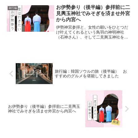
中心に、旅のヒントや観光スポットなど
役に立つ情報を紹介していますのでぜひ
明
お伊勢参り（後半編）参拝前に二
旅行編
ご活用ください。福岡空港...
見輿玉神社でみそぎを済ませ外宮
神
から内宮へ
社
伊勢神宮参拝と、女性の願いをひとつだ
け叶えてくれるという鳥羽の神明神社
参
（石神さん）、そして二見興玉神社を訪
拝
ねた旅の二日目です。おはらいまち・お
かげ横丁で食べ歩き、伊勢神宮を満喫し
ました。二見興玉神社"お伊勢参りは二見
から”が古くからの習わし...
旅行編：韓国ソウルの旅（後半編） お
すすめのグルメを堪能してきました
お伊勢参り（後半編）参拝前に二見輿玉
神社でみそぎを済ませ外宮から内宮へ