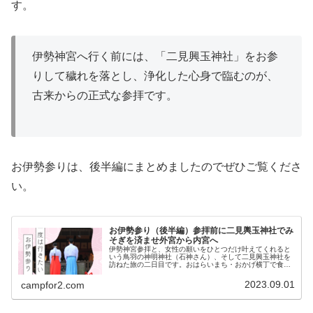
す。
伊勢神宮へ行く前には、「二見興玉神社」をお参
りして穢れを落とし、浄化した心身で臨むのが、
古来からの正式な参拝です。
お伊勢参りは、後半編にまとめましたのでぜひご覧くださ
い。
お伊勢参り（後半編）参拝前に二見輿玉神社でみ
そぎを済ませ外宮から内宮へ
伊勢神宮参拝と、女性の願いをひとつだけ叶えてくれると
いう鳥羽の神明神社（石神さん）、そして二見興玉神社を
訪ねた旅の二日目です。おはらいまち・おかげ横丁で食べ
歩き、伊勢神宮を満喫しました。二見興玉神社"...
2023.09.01
campfor2.com