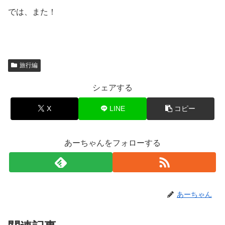
:
では、また！
お
伊
勢
旅行編
参
り
シェアする
の
X
LINE
コピー
旅
（前
半
あーちゃんをフォローする
編）
女
性
の
あーちゃん
願
い