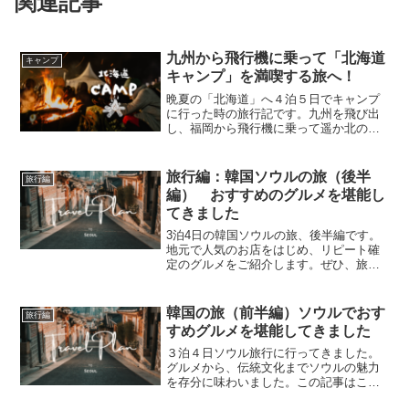
関連記事
を
ひ
九州から飛行機に乗って「北海道
キャンプ
と
キャンプ」を満喫する旅へ！
つ
晩夏の「北海道」へ４泊５日でキャンプ
に行った時の旅行記です。九州を飛び出
だ
し、福岡から飛行機に乗って遥か北の大
地を目指します！空港到着後はキャンピ
け
ングカーをレンタルして長距離移動で
す。苫小牧から富良野まで、正直、運転
叶
旅行編：韓国ソウルの旅（後半
旅行編
はかなり大変でしたが、広大...
編） おすすめのグルメを堪能し
え
てきました
て
3泊4日の韓国ソウルの旅、後半編です。
く
地元で人気のお店をはじめ、リピート確
定のグルメをご紹介します。ぜひ、旅の
れ
参考にしてください！韓国グルメ（後半
編）韓国旅行の情報検索は「コネスト」
る
が便利です。コネストは韓国の旅行ガイ
韓国の旅（前半編）ソウルでおす
旅行編
ド、グルメ情報、最新イ...
鳥
すめグルメを堪能してきました
羽
３泊４日ソウル旅行に行ってきました。
グルメから、伝統文化までソウルの魅力
の
を存分に味わいました。この記事はこれ
からソウルに行く人に向けて、グルメを
神